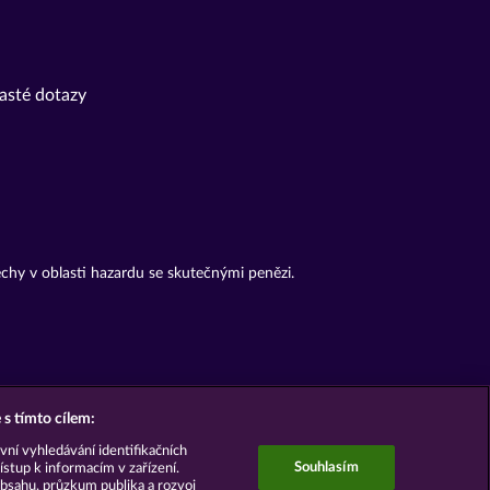
asté dotazy
chy v oblasti hazardu se skutečnými penězi.
s tímto cílem:
vní vyhledávání identifikačních
Souhlasím
ístup k informacím v zařízení.
bsahu, průzkum publika a rozvoj