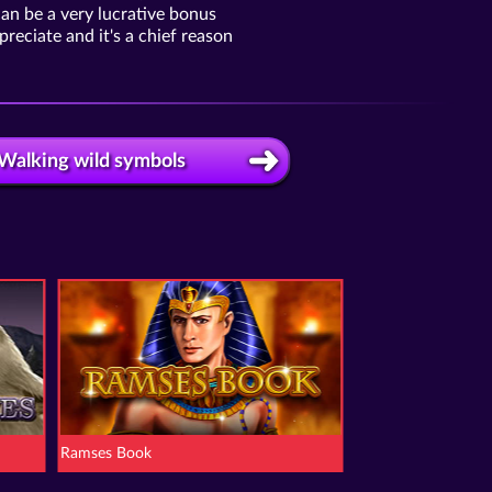
an be a very lucrative bonus
reciate and it's a chief reason
Walking wild symbols
Ramses Book