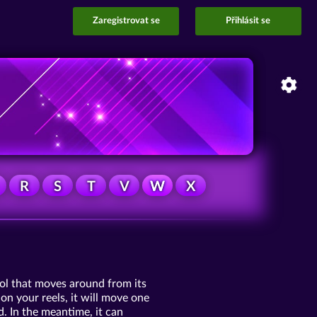
Zaregistrovat se
Přihlásit se
R
S
T
V
W
X
mbol that moves around from its
on your reels, it will move one
d. In the meantime, it can