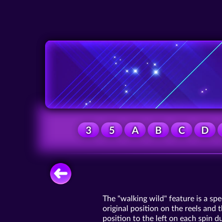
3
5
A
B
C
D
The "walking wild" feature is a spe
original position on the reels and 
position to the left on each spin du