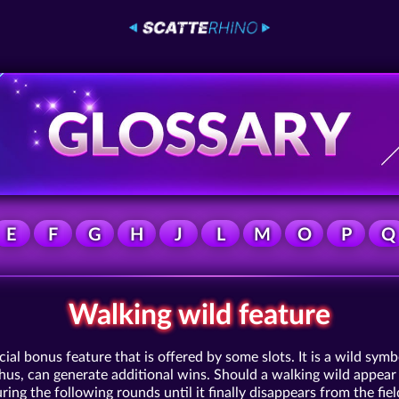
E
F
G
H
J
L
M
O
P
Q
Walking wild feature
cial bonus feature that is offered by some slots. It is a wild sy
thus, can generate additional wins. Should a walking wild appear 
ring the following rounds until it finally disappears from the fiel