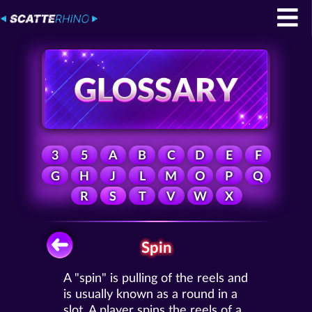
3
5
A
B
C
D
E
F
G
H
J
L
M
O
P
Q
R
S
T
V
W
X
Spin
A "spin" is pulling of the reels and
is usually known as a round in a
slot. A player spins the reels of a