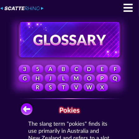
3
5
A
B
C
D
E
F
G
H
J
L
M
O
P
Q
R
S
T
V
W
X
Pokies
The slang term "pokies" finds its
use primarily in Australia and
New Zealand and refers to a slot