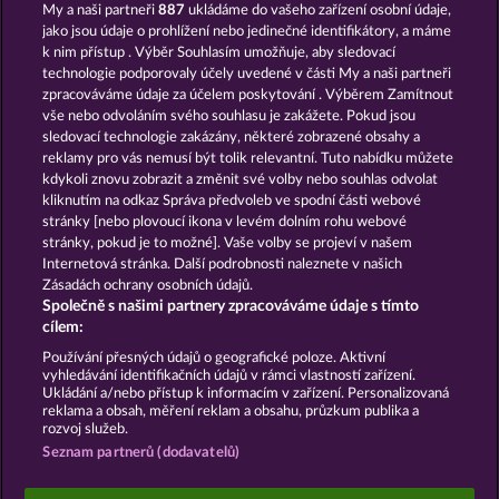
My a naši partneři
887
ukládáme do vašeho zařízení osobní údaje,
jako jsou údaje o prohlížení nebo jedinečné identifikátory, a máme
k nim přístup . Výběr Souhlasím umožňuje, aby sledovací
technologie podporovaly účely uvedené v části My a naši partneři
zpracováváme údaje za účelem poskytování . Výběrem Zamítnout
vše nebo odvoláním svého souhlasu je zakážete. Pokud jsou
The Guardian God: Heimdall's Horn
100 Flaring Fruits
sledovací technologie zakázány, některé zobrazené obsahy a
reklamy pro vás nemusí být tolik relevantní. Tuto nabídku můžete
kdykoli znovu zobrazit a změnit své volby nebo souhlas odvolat
kliknutím na odkaz Správa předvoleb ve spodní části webové
stránky [nebo plovoucí ikona v levém dolním rohu webové
stránky, pokud je to možné]. Vaše volby se projeví v našem
5 Ember Wilds
The Griffin
Internetová stránka. Další podrobnosti naleznete v našich
Zásadách ochrany osobních údajů.
Společně s našimi partnery zpracováváme údaje s tímto
cílem:
Používání přesných údajů o geografické poloze. Aktivní
vyhledávání identifikačních údajů v rámci vlastností zařízení.
Podmínky
Prohlášení o ochraně údajů
Ukládání a/nebo přístup k informacím v zařízení. Personalizovaná
reklama a obsah, měření reklam a obsahu, průzkum publika a
rozvoj služeb.
Kontakt
Společnost
Časté dotazy
Seznam partnerů (dodavatelů)
Podat Žádost o Odstoupení