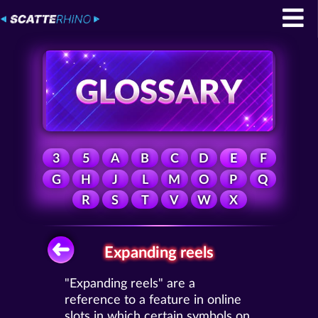
3
5
A
B
C
D
E
F
G
H
J
L
M
O
P
Q
R
S
T
V
W
X
Expanding reels
"Expanding reels" are a
reference to a feature in online
slots in which certain symbols on