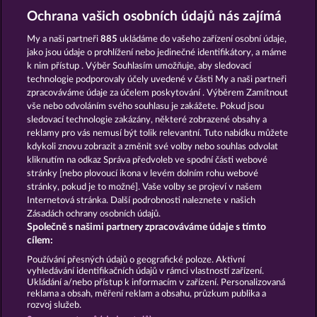
Ochrana vašich osobních údajů nás zajímá
HRÁT ZDARMA
My a naši partneři
885
ukládáme do vašeho zařízení osobní údaje,
jako jsou údaje o prohlížení nebo jedinečné identifikátory, a máme
k nim přístup . Výběr Souhlasím umožňuje, aby sledovací
technologie podporovaly účely uvedené v části My a naši partneři
zpracováváme údaje za účelem poskytování . Výběrem Zamítnout
vše nebo odvoláním svého souhlasu je zakážete. Pokud jsou
Beautiful Nature
Simply The Best
sledovací technologie zakázány, některé zobrazené obsahy a
reklamy pro vás nemusí být tolik relevantní. Tuto nabídku můžete
kdykoli znovu zobrazit a změnit své volby nebo souhlas odvolat
kliknutím na odkaz Správa předvoleb ve spodní části webové
stránky [nebo plovoucí ikona v levém dolním rohu webové
stránky, pokud je to možné]. Vaše volby se projeví v našem
Royal Seven
Golden Ei of Moorhuhn
Internetová stránka. Další podrobnosti naleznete v našich
Zásadách ochrany osobních údajů.
Společně s našimi partnery zpracováváme údaje s tímto
cílem:
Používání přesných údajů o geografické poloze. Aktivní
vyhledávání identifikačních údajů v rámci vlastností zařízení.
Podmínky
Prohlášení o ochraně údajů
Ukládání a/nebo přístup k informacím v zařízení. Personalizovaná
reklama a obsah, měření reklam a obsahu, průzkum publika a
rozvoj služeb.
Kontakt
Společnost
Časté dotazy