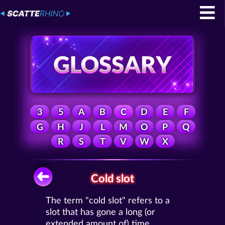
3
5
A
B
C
D
E
F
G
H
J
L
M
O
P
Q
R
S
T
V
W
X
Cold slot
The term "cold slot" refers to a
slot that has gone a long (or
extended amount of) time