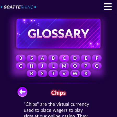
3
5
A
B
C
D
E
F
G
H
J
L
M
O
P
Q
R
S
T
V
W
X
Chips
"Chips" are the virtual currency
used to place wagers to play
slots at our online casino. They