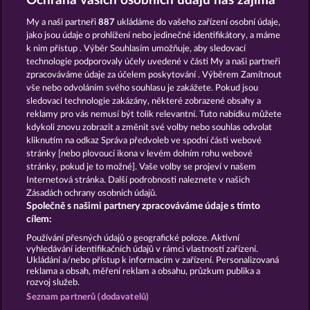
Ochrana vašich osobních údajů nás zajímá
HRÁT ZDARMA
My a naši partneři
887
ukládáme do vašeho zařízení osobní údaje,
jako jsou údaje o prohlížení nebo jedinečné identifikátory, a máme
k nim přístup . Výběr Souhlasím umožňuje, aby sledovací
technologie podporovaly účely uvedené v části My a naši partneři
zpracováváme údaje za účelem poskytování . Výběrem Zamítnout
vše nebo odvoláním svého souhlasu je zakážete. Pokud jsou
Wild Rubies
Roman Legion Xtreme
sledovací technologie zakázány, některé zobrazené obsahy a
reklamy pro vás nemusí být tolik relevantní. Tuto nabídku můžete
kdykoli znovu zobrazit a změnit své volby nebo souhlas odvolat
kliknutím na odkaz Správa předvoleb ve spodní části webové
stránky [nebo plovoucí ikona v levém dolním rohu webové
stránky, pokud je to možné]. Vaše volby se projeví v našem
Maaax Diamonds
Wild Rapa Nui
Internetová stránka. Další podrobnosti naleznete v našich
Zásadách ochrany osobních údajů.
Společně s našimi partnery zpracováváme údaje s tímto
cílem:
Používání přesných údajů o geografické poloze. Aktivní
vyhledávání identifikačních údajů v rámci vlastností zařízení.
Podmínky
Prohlášení o ochraně údajů
Ukládání a/nebo přístup k informacím v zařízení. Personalizovaná
reklama a obsah, měření reklam a obsahu, průzkum publika a
rozvoj služeb.
Kontakt
Společnost
Časté dotazy
Seznam partnerů (dodavatelů)