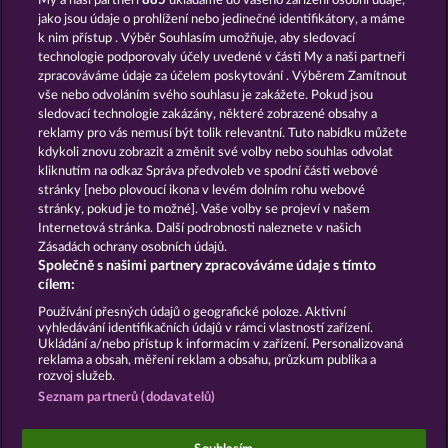
My a naši partneři
885
ukládáme do vašeho zařízení osobní údaje,
Black Beauty
Atlantic Wilds
jako jsou údaje o prohlížení nebo jedinečné identifikátory, a máme
k nim přístup . Výběr Souhlasím umožňuje, aby sledovací
technologie podporovaly účely uvedené v části My a naši partneři
zpracováváme údaje za účelem poskytování . Výběrem Zamítnout
vše nebo odvoláním svého souhlasu je zakážete. Pokud jsou
sledovací technologie zakázány, některé zobrazené obsahy a
reklamy pro vás nemusí být tolik relevantní. Tuto nabídku můžete
kdykoli znovu zobrazit a změnit své volby nebo souhlas odvolat
King of the Jungle
Savanna Moon
kliknutím na odkaz Správa předvoleb ve spodní části webové
stránky [nebo plovoucí ikona v levém dolním rohu webové
stránky, pokud je to možné]. Vaše volby se projeví v našem
Podmínky
Prohlášení o ochraně údajů
Internetová stránka. Další podrobnosti naleznete v našich
Zásadách ochrany osobních údajů.
Společně s našimi partnery zpracováváme údaje s tímto
Kontakt
Společnost
Časté dotazy
cílem:
Podat Žádost o Odstoupení
Používání přesných údajů o geografické poloze. Aktivní
vyhledávání identifikačních údajů v rámci vlastností zařízení.
Ukládání a/nebo přístup k informacím v zařízení. Personalizovaná
reklama a obsah, měření reklam a obsahu, průzkum publika a
rozvoj služeb.
Seznam partnerů (dodavatelů)
Sociální kasinové hry jsou určeny výhradně k
zábavním účelům a nemají vůbec žádný vliv na