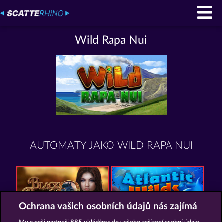
Wild Rapa Nui
AUTOMATY JAKO WILD RAPA NUI
Ochrana vašich osobních údajů nás zajímá