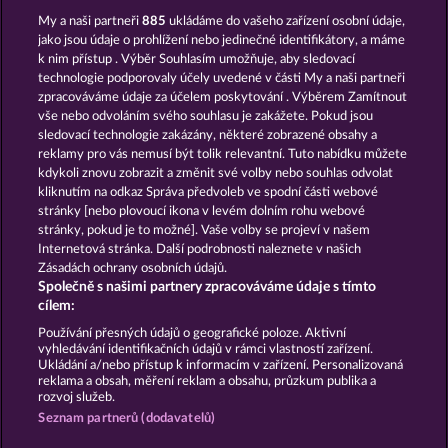
My a naši partneři
885
ukládáme do vašeho zařízení osobní údaje,
The Guardian God: Heimdall's Horn
The Griffin
jako jsou údaje o prohlížení nebo jedinečné identifikátory, a máme
k nim přístup . Výběr Souhlasím umožňuje, aby sledovací
technologie podporovaly účely uvedené v části My a naši partneři
zpracováváme údaje za účelem poskytování . Výběrem Zamítnout
vše nebo odvoláním svého souhlasu je zakážete. Pokud jsou
sledovací technologie zakázány, některé zobrazené obsahy a
reklamy pro vás nemusí být tolik relevantní. Tuto nabídku můžete
kdykoli znovu zobrazit a změnit své volby nebo souhlas odvolat
Dragonheart The Nibelung Legends
Creatures of the Night
kliknutím na odkaz Správa předvoleb ve spodní části webové
stránky [nebo plovoucí ikona v levém dolním rohu webové
stránky, pokud je to možné]. Vaše volby se projeví v našem
Podmínky
Prohlášení o ochraně údajů
Internetová stránka. Další podrobnosti naleznete v našich
Zásadách ochrany osobních údajů.
Společně s našimi partnery zpracováváme údaje s tímto
Kontakt
Společnost
Časté dotazy
cílem:
Podat Žádost o Odstoupení
Používání přesných údajů o geografické poloze. Aktivní
vyhledávání identifikačních údajů v rámci vlastností zařízení.
Ukládání a/nebo přístup k informacím v zařízení. Personalizovaná
reklama a obsah, měření reklam a obsahu, průzkum publika a
rozvoj služeb.
Seznam partnerů (dodavatelů)