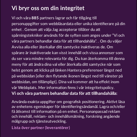
Vi bryr oss om din integritet
Golden Ei of Moorhuhn
Night Wolves
Vi och våra
885
partners lagrar och får tillgång till
personuppgifter som webbläsardata eller unika identifierare på din
enhet . Genom att välja Jag accepterar tillåter du att
spårningstekniker används för de syften som anges under ”Vi och
våra partners behandlar data för att tillhandahålla”. . Om du väljer
Avvisa alla eller återkallar ditt samtycke inaktiveras de. Om
spårare är inaktiverade kan visst innehåll och vissa annonser som
Majestic King
Beautiful Nature
du ser vara mindre relevanta för dig. Du kan återkomma till denna
meny för att ändra dina val eller återkalla ditt samtycke när som
helst genom att klicka på länken Hantera preferenser längst ned
Användarvillkor
Sekretesspolicy
Avtryck
på webbsidan [eller den flytande ikonen längst ned till vänster på
webbsidan, om tillämpligt]. Dina val kommer att ha effekt inom
vår Webbplats. Mer information finns i vår integritetspolicy.
Om Företaget
FAQ
Vi och våra partners behandlar data för att tillhandahålla:
Skicka in en begäran om att ångra köpet
Använda exakta uppgifter om geografisk positionering. Aktivt läsa
av enhetens egenskaper för identifieringsändamål. Lagra och/eller
få åtkomst till information på en enhet. Personanpassad reklam
och innehåll, reklam- och innehållsmätning, forskning angående
målgrupp och tjänsteutveckling.
Lista över partner (leverantörer)