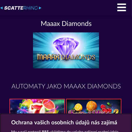
Maaax Diamonds
AUTOMATY JAKO MAAAX DIAMONDS
Ochrana vašich osobních údajů nás zajímá