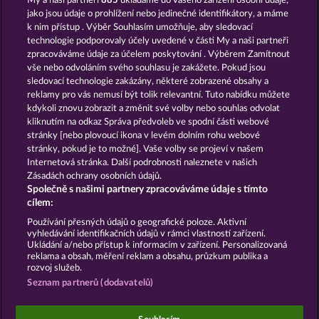
My a naši partneři
885
ukládáme do vašeho zařízení osobní údaje,
7 Supernova Fruits
Fruits & Wilds 2
jako jsou údaje o prohlížení nebo jedinečné identifikátory, a máme
k nim přístup . Výběr Souhlasím umožňuje, aby sledovací
technologie podporovaly účely uvedené v části My a naši partneři
zpracováváme údaje za účelem poskytování . Výběrem Zamítnout
vše nebo odvoláním svého souhlasu je zakážete. Pokud jsou
sledovací technologie zakázány, některé zobrazené obsahy a
reklamy pro vás nemusí být tolik relevantní. Tuto nabídku můžete
kdykoli znovu zobrazit a změnit své volby nebo souhlas odvolat
Royal Seven
Wild Rubies
kliknutím na odkaz Správa předvoleb ve spodní části webové
stránky [nebo plovoucí ikona v levém dolním rohu webové
stránky, pokud je to možné]. Vaše volby se projeví v našem
Podmínky
Prohlášení o ochraně údajů
Internetová stránka. Další podrobnosti naleznete v našich
Zásadách ochrany osobních údajů.
Společně s našimi partnery zpracováváme údaje s tímto
Kontakt
Společnost
Časté dotazy
cílem:
Podat Žádost o Odstoupení
Používání přesných údajů o geografické poloze. Aktivní
vyhledávání identifikačních údajů v rámci vlastností zařízení.
Ukládání a/nebo přístup k informacím v zařízení. Personalizovaná
reklama a obsah, měření reklam a obsahu, průzkum publika a
rozvoj služeb.
Seznam partnerů (dodavatelů)
Sociální kasinové hry jsou určeny výhradně k
zábavním účelům a nemají vůbec žádný vliv na