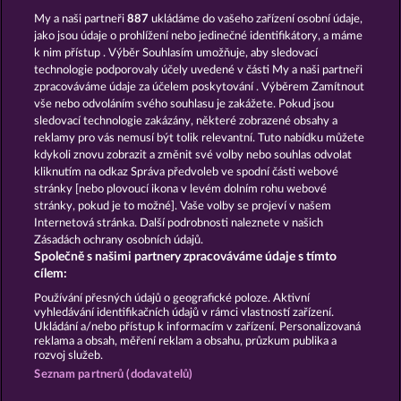
My a naši partneři
887
ukládáme do vašeho zařízení osobní údaje,
The Warlocks Book
Books and Bulls
jako jsou údaje o prohlížení nebo jedinečné identifikátory, a máme
k nim přístup . Výběr Souhlasím umožňuje, aby sledovací
technologie podporovaly účely uvedené v části My a naši partneři
zpracováváme údaje za účelem poskytování . Výběrem Zamítnout
vše nebo odvoláním svého souhlasu je zakážete. Pokud jsou
sledovací technologie zakázány, některé zobrazené obsahy a
reklamy pro vás nemusí být tolik relevantní. Tuto nabídku můžete
kdykoli znovu zobrazit a změnit své volby nebo souhlas odvolat
Magic Book
Book Of The Ages
kliknutím na odkaz Správa předvoleb ve spodní části webové
stránky [nebo plovoucí ikona v levém dolním rohu webové
stránky, pokud je to možné]. Vaše volby se projeví v našem
Podmínky
Prohlášení o ochraně údajů
Internetová stránka. Další podrobnosti naleznete v našich
Zásadách ochrany osobních údajů.
Společně s našimi partnery zpracováváme údaje s tímto
Kontakt
Společnost
Časté dotazy
cílem:
Podat Žádost o Odstoupení
Používání přesných údajů o geografické poloze. Aktivní
vyhledávání identifikačních údajů v rámci vlastností zařízení.
Ukládání a/nebo přístup k informacím v zařízení. Personalizovaná
reklama a obsah, měření reklam a obsahu, průzkum publika a
rozvoj služeb.
Seznam partnerů (dodavatelů)