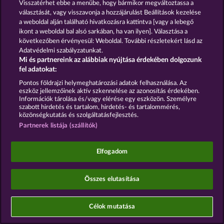
Visszatérhet ebbe a menübe, hogy bármikor megváltoztassa a
választását, vagy visszavonja a hozzájárulást Beállítások kezelése
a weboldal alján található hivatkozásra kattintva [vagy a lebegő
ikont a weboldal bal alsó sarkában, ha van ilyen]. Választása a
A közösségi kaszinójátékok kizárólag szórakoztatási
következőben érvényesül: Weboldal. További részletekért lásd az
célt szolgálnak, és azok egyáltalán nem
Adatvédelmi szabályzatunkat.
befolyásolják, hogy a játékos a jövőben valódi
Mi és partnereink az alábbiak nyújtása érdekében dolgozunk
pénzzel mennyire lesz sikeres a szerencsejáték
fel adatokat:
terén.
©2026 Whow Games GmbH
Pontos földrajzi helymeghatározási adatok felhasználása. Az
eszköz jellemzőinek aktív szkennelése az azonosítás érdekében.
Információk tárolása és/vagy elérése egy eszközön. Személyre
szabott hirdetés és tartalom, hirdetés- és tartalommérés,
közönségkutatás és szolgáltatásfejlesztés.
Partnerek listája (szállítók)
Elfogadom
Összes elutasítása
Célok mutatása