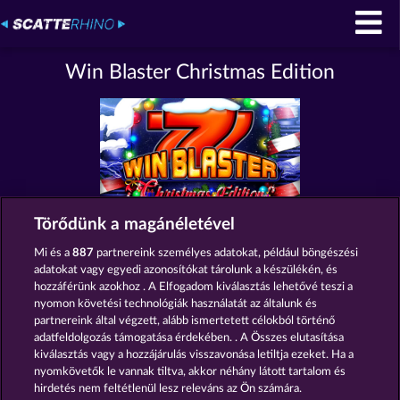
Win Blaster Christmas Edition
Törődünk a magánéletével
Részvételi feltételek
Mi és a
887
partnereink személyes adatokat, például böngészési
adatokat vagy egyedi azonosítókat tárolunk a készülékén, és
Adatkezelési tájékoztató
Impresszum
hozzáférünk azokhoz . A Elfogadom kiválasztás lehetővé teszi a
nyomon követési technológiák használatát az általunk és
partnereink által végzett, alább ismertetett célokból történő
A cég
GYIK
adatfeldolgozás támogatása érdekében. . A Összes elutasítása
kiválasztás vagy a hozzájárulás visszavonása letiltja ezeket. Ha a
Visszavonási kérelem benyújtása
nyomkövetők le vannak tiltva, akkor néhány látott tartalom és
hirdetés nem feltétlenül lesz releváns az Ön számára.