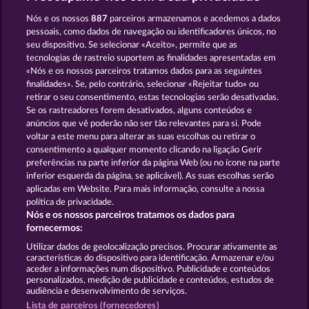
The Warlocks Book
Atlas of Legends
Nós e os nossos
887
parceiros armazenamos e acedemos a dados
pessoais, como dados de navegação ou identificadores únicos, no
seu dispositivo. Se selecionar «Aceito», permite que as
tecnologias de rastreio suportem as finalidades apresentadas em
«Nós e os nossos parceiros tratamos dados para as seguintes
finalidades». Se, pelo contrário, selecionar «Rejeitar tudo» ou
retirar o seu consentimento, estas tecnologias serão desativadas.
Books and Bounties
Jack Potter & the Book of Dynasties 6
Se os rastreadores forem desativados, alguns conteúdos e
anúncios que vê poderão não ser tão relevantes para si. Pode
voltar a este menu para alterar as suas escolhas ou retirar o
consentimento a qualquer momento clicando na ligação Gerir
Termos e Condições
preferências na parte inferior da página Web (ou no ícone na parte
inferior esquerda da página, se aplicável). As suas escolhas serão
Declaração de Privacidade
Marca
aplicadas em Website. Para mais informação, consulte a nossa
política de privacidade.
Nós e os nossos parceiros tratamos os dados para
Empresa
Perguntas frequentes
fornecermos:
Enviar pedido de rescisão
Utilizar dados de geolocalização precisos. Procurar ativamente as
características do dispositivo para identificação. Armazenar e/ou
aceder a informações num dispositivo. Publicidade e conteúdos
personalizados, medição de publicidade e conteúdos, estudos de
audiência e desenvolvimento de serviços.
Lista de parceiros (fornecedores)