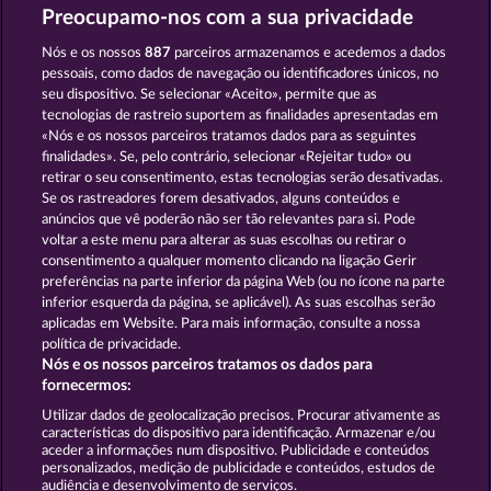
Preocupamo-nos com a sua privacidade
Frooty Troupe Sun Splash
Fruits & Wilds 2
Nós e os nossos
887
parceiros armazenamos e acedemos a dados
pessoais, como dados de navegação ou identificadores únicos, no
seu dispositivo. Se selecionar «Aceito», permite que as
tecnologias de rastreio suportem as finalidades apresentadas em
«Nós e os nossos parceiros tratamos dados para as seguintes
finalidades». Se, pelo contrário, selecionar «Rejeitar tudo» ou
retirar o seu consentimento, estas tecnologias serão desativadas.
Fruit Love
Explodiac Maxi Play
Se os rastreadores forem desativados, alguns conteúdos e
anúncios que vê poderão não ser tão relevantes para si. Pode
voltar a este menu para alterar as suas escolhas ou retirar o
consentimento a qualquer momento clicando na ligação Gerir
Termos e Condições
preferências na parte inferior da página Web (ou no ícone na parte
inferior esquerda da página, se aplicável). As suas escolhas serão
Declaração de Privacidade
Marca
aplicadas em Website. Para mais informação, consulte a nossa
política de privacidade.
Nós e os nossos parceiros tratamos os dados para
Empresa
Perguntas frequentes
fornecermos:
Enviar pedido de rescisão
Utilizar dados de geolocalização precisos. Procurar ativamente as
características do dispositivo para identificação. Armazenar e/ou
aceder a informações num dispositivo. Publicidade e conteúdos
personalizados, medição de publicidade e conteúdos, estudos de
audiência e desenvolvimento de serviços.