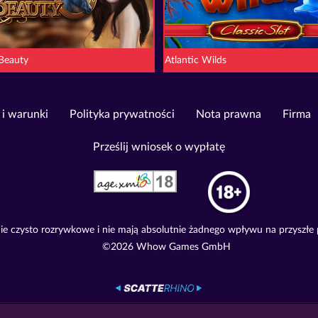
 Beauty
Atlantic Wilds
 i warunki
Polityka prywatności
Nota prawna
Firma
Prześlij wniosek o wypłatę
e czysto rozrywkowe i nie mają absolutnie żadnego wpływu na przyszłe
©2026 Whow Games GmbH