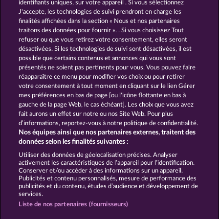
identifiants uniques, sur votre appareil . Si vous sélectionnez
J'accepte, les technologies de suivi prendront en charge les
Fruits & Wilds 2
Royal Seven Ultra
finalités affichées dans la section « Nous et nos partenaires
traitons des données pour fournir ». . Si vous choisissez Tout
refuser ou que vous retirez votre consentement, elles seront
désactivées. Si les technologies de suivi sont désactivées, il est
possible que certains contenus et annonces qui vous sont
présentés ne soient pas pertinents pour vous. Vous pouvez faire
réapparaître ce menu pour modifier vos choix ou pour retirer
Total Eclipse
Maaax Diamonds
votre consentement à tout moment en cliquant sur le lien Gérer
mes préférences en bas de page [ou l'icône flottante en bas à
gauche de la page Web, le cas échéant]. Les choix que vous avez
fait aurons un effet sur notre ou nos Site Web. Pour plus
CGU
Charte de confidentialité
d’informations, reportez-vous à notre politique de confidentialité.
Nos équipes ainsi que nos partenaires externes, traitent des
Mentions légales
Société
FAQ
données selon les finalités suivantes :
Utiliser des données de géolocalisation précises. Analyser
Envoyer la demande de rétractation
activement les caractéristiques de l’appareil pour l’identification.
Conserver et/ou accéder à des informations sur un appareil.
Publicités et contenu personnalisés, mesure de performance des
publicités et du contenu, études d’audience et développement de
services.
Liste de nos partenaires (fournisseurs)