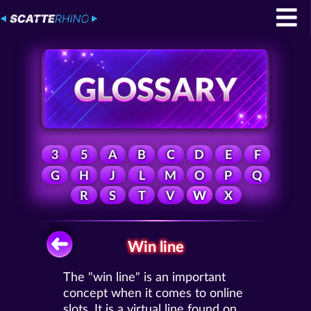
3
5
A
B
C
D
E
F
G
H
J
L
M
O
P
Q
R
S
T
V
W
X
Win line
The "win line" is an important
concept when it comes to online
slots. It is a virtual line found on