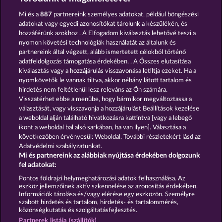
Mi és a
887
partnereink személyes adatokat, például böngészési
adatokat vagy egyedi azonosítókat tárolunk a készülékén, és
hozzáférünk azokhoz . A Elfogadom kiválasztás lehetővé teszi a
nyomon követési technológiák használatát az általunk és
Black Beauty
Pharaos Riches
partnereink által végzett, alább ismertetett célokból történő
adatfeldolgozás támogatása érdekében. . A Összes elutasítása
kiválasztás vagy a hozzájárulás visszavonása letiltja ezeket. Ha a
nyomkövetők le vannak tiltva, akkor néhány látott tartalom és
hirdetés nem feltétlenül lesz releváns az Ön számára.
Visszatérhet ebbe a menübe, hogy bármikor megváltoztassa a
Super Duper Cherry
Fort Brave
választását, vagy visszavonja a hozzájárulást Beállítások kezelése
a weboldal alján található hivatkozásra kattintva [vagy a lebegő
ikont a weboldal bal alsó sarkában, ha van ilyen]. Választása a
következőben érvényesül: Weboldal. További részletekért lásd az
Adatvédelmi szabályzatunkat.
Mi és partnereink az alábbiak nyújtása érdekében dolgozunk
Részvételi feltételek
fel adatokat:
Pontos földrajzi helymeghatározási adatok felhasználása. Az
Adatkezelési tájékoztató
Impresszum
eszköz jellemzőinek aktív szkennelése az azonosítás érdekében.
Információk tárolása és/vagy elérése egy eszközön. Személyre
szabott hirdetés és tartalom, hirdetés- és tartalommérés,
A cég
GYIK
közönségkutatás és szolgáltatásfejlesztés.
Partnerek listája (szállítók)