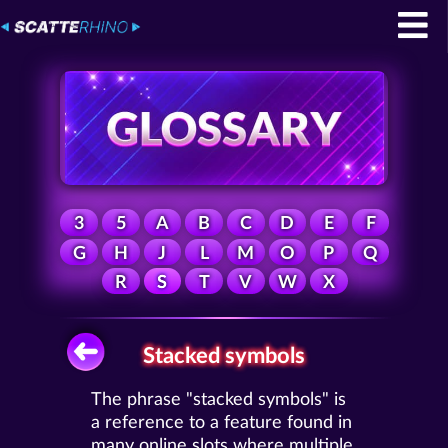
3
5
A
B
C
D
E
F
G
H
J
L
M
O
P
Q
R
S
T
V
W
X
Stacked symbols
The phrase "stacked symbols" is
a reference to a feature found in
many online slots where multiple