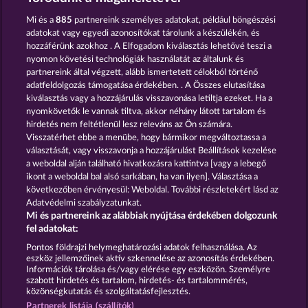
Mi és a
885
partnereink személyes adatokat, például böngészési
adatokat vagy egyedi azonosítókat tárolunk a készülékén, és
hozzáférünk azokhoz . A Elfogadom kiválasztás lehetővé teszi a
nyomon követési technológiák használatát az általunk és
Fruits First Diamond Treasures
Blitz Coins
partnereink által végzett, alább ismertetett célokból történő
adatfeldolgozás támogatása érdekében. . A Összes elutasítása
kiválasztás vagy a hozzájárulás visszavonása letiltja ezeket. Ha a
nyomkövetők le vannak tiltva, akkor néhány látott tartalom és
hirdetés nem feltétlenül lesz releváns az Ön számára.
Visszatérhet ebbe a menübe, hogy bármikor megváltoztassa a
Piggy Kings
7 Supernova Fruits
választását, vagy visszavonja a hozzájárulást Beállítások kezelése
a weboldal alján található hivatkozásra kattintva [vagy a lebegő
ikont a weboldal bal alsó sarkában, ha van ilyen]. Választása a
következőben érvényesül: Weboldal. További részletekért lásd az
Adatvédelmi szabályzatunkat.
Mi és partnereink az alábbiak nyújtása érdekében dolgozunk
Részvételi feltételek
fel adatokat:
Pontos földrajzi helymeghatározási adatok felhasználása. Az
Adatkezelési tájékoztató
Impresszum
eszköz jellemzőinek aktív szkennelése az azonosítás érdekében.
Információk tárolása és/vagy elérése egy eszközön. Személyre
szabott hirdetés és tartalom, hirdetés- és tartalommérés,
A cég
GYIK
közönségkutatás és szolgáltatásfejlesztés.
Partnerek listája (szállítók)