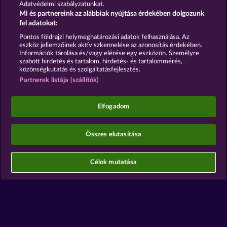
Adatvédelmi szabályzatunkat.
Mi és partnereink az alábbiak nyújtása érdekében dolgozunk
Részvételi feltételek
fel adatokat:
Pontos földrajzi helymeghatározási adatok felhasználása. Az
Adatkezelési tájékoztató
Impresszum
eszköz jellemzőinek aktív szkennelése az azonosítás érdekében.
Információk tárolása és/vagy elérése egy eszközön. Személyre
szabott hirdetés és tartalom, hirdetés- és tartalommérés,
A cég
GYIK
közönségkutatás és szolgáltatásfejlesztés.
Partnerek listája (szállítók)
Visszavonási kérelem benyújtása
Elfogadom
Összes elutasítása
A közösségi kaszinójátékok kizárólag szórakoztatási
célt szolgálnak, és azok egyáltalán nem
befolyásolják, hogy a játékos a jövőben valódi
Célok mutatása
pénzzel mennyire lesz sikeres a szerencsejáték
terén.
©2026 Whow Games GmbH