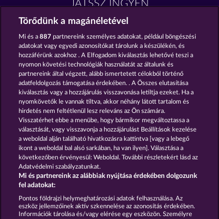
JÁTSSZ INGYEN
Törődünk a magánéletével
Mi és a
887
partnereink személyes adatokat, például böngészési
adatokat vagy egyedi azonosítókat tárolunk a készülékén, és
hozzáférünk azokhoz . A Elfogadom kiválasztás lehetővé teszi a
nyomon követési technológiák használatát az általunk és
Back to the Fruits
Creatures of the Night
partnereink által végzett, alább ismertetett célokból történő
adatfeldolgozás támogatása érdekében. . A Összes elutasítása
kiválasztás vagy a hozzájárulás visszavonása letiltja ezeket. Ha a
nyomkövetők le vannak tiltva, akkor néhány látott tartalom és
hirdetés nem feltétlenül lesz releváns az Ön számára.
Visszatérhet ebbe a menübe, hogy bármikor megváltoztassa a
Medusa's Lair
Atlantic Wilds
választását, vagy visszavonja a hozzájárulást Beállítások kezelése
a weboldal alján található hivatkozásra kattintva [vagy a lebegő
ikont a weboldal bal alsó sarkában, ha van ilyen]. Választása a
következőben érvényesül: Weboldal. További részletekért lásd az
Adatvédelmi szabályzatunkat.
Mi és partnereink az alábbiak nyújtása érdekében dolgozunk
Részvételi feltételek
fel adatokat:
Pontos földrajzi helymeghatározási adatok felhasználása. Az
Adatkezelési tájékoztató
Impresszum
eszköz jellemzőinek aktív szkennelése az azonosítás érdekében.
Információk tárolása és/vagy elérése egy eszközön. Személyre