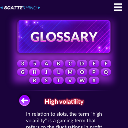
3
5
A
B
C
D
E
F
G
H
J
L
M
O
P
Q
R
S
T
V
W
X
High volatility
In relation to slots, the term "high
volatility" is a gaming term that
refers to the fluctuations in profit