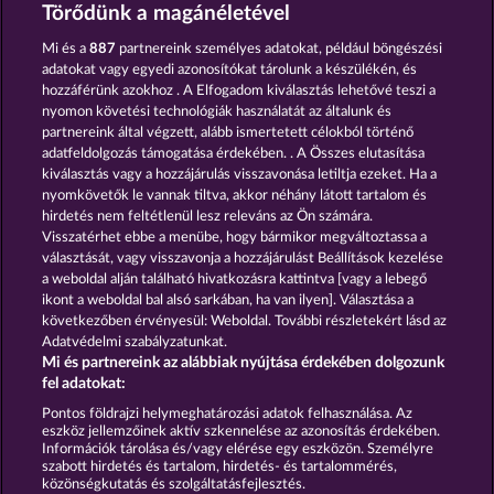
Fancy Fruits RoAR
Sticky Diamonds
Törődünk a magánéletével
Mi és a
887
partnereink személyes adatokat, például böngészési
adatokat vagy egyedi azonosítókat tárolunk a készülékén, és
hozzáférünk azokhoz . A Elfogadom kiválasztás lehetővé teszi a
nyomon követési technológiák használatát az általunk és
partnereink által végzett, alább ismertetett célokból történő
adatfeldolgozás támogatása érdekében. . A Összes elutasítása
Fruits First Diamond Treasures
Royal Seven Ultra
kiválasztás vagy a hozzájárulás visszavonása letiltja ezeket. Ha a
nyomkövetők le vannak tiltva, akkor néhány látott tartalom és
hirdetés nem feltétlenül lesz releváns az Ön számára.
Visszatérhet ebbe a menübe, hogy bármikor megváltoztassa a
Részvételi feltételek
választását, vagy visszavonja a hozzájárulást Beállítások kezelése
a weboldal alján található hivatkozásra kattintva [vagy a lebegő
Adatkezelési tájékoztató
Impresszum
ikont a weboldal bal alsó sarkában, ha van ilyen]. Választása a
következőben érvényesül: Weboldal. További részletekért lásd az
Adatvédelmi szabályzatunkat.
A cég
GYIK
Mi és partnereink az alábbiak nyújtása érdekében dolgozunk
fel adatokat:
Visszavonási kérelem benyújtása
Pontos földrajzi helymeghatározási adatok felhasználása. Az
eszköz jellemzőinek aktív szkennelése az azonosítás érdekében.
Információk tárolása és/vagy elérése egy eszközön. Személyre
szabott hirdetés és tartalom, hirdetés- és tartalommérés,
közönségkutatás és szolgáltatásfejlesztés.