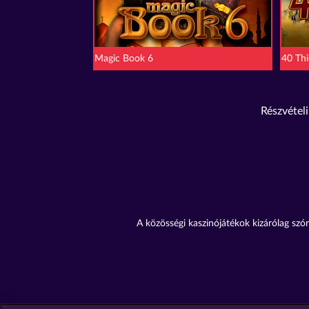
Magic Book 6
40 Thi
Részvételi
A közösségi kaszinójátékok kizárólag szór