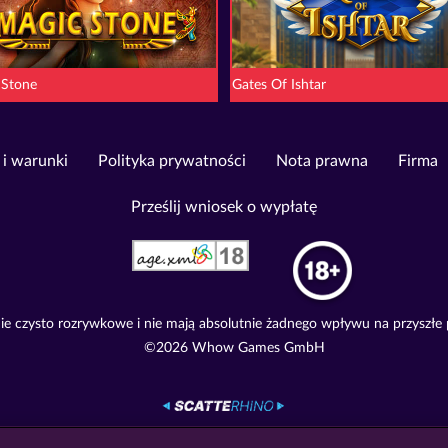
 Stone
Gates Of Ishtar
 i warunki
Polityka prywatności
Nota prawna
Firma
Prześlij wniosek o wypłatę
e czysto rozrywkowe i nie mają absolutnie żadnego wpływu na przyszłe
©2026 Whow Games GmbH