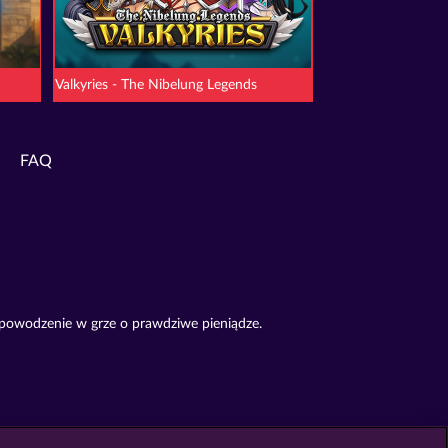
Valkyries - The Nibelung Legends
FAQ
 powodzenie w grze o prawdziwe pieniądze.