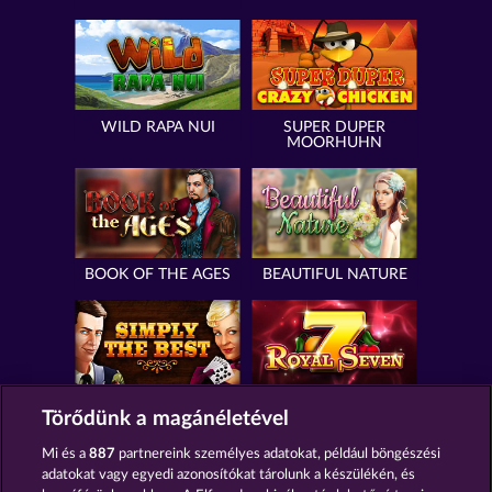
WILD RAPA NUI
SUPER DUPER
MOORHUHN
BOOK OF THE AGES
BEAUTIFUL NATURE
SIMPLY THE BEST
ROYAL SEVEN
Törődünk a magánéletével
Mi és a
887
partnereink személyes adatokat, például böngészési
adatokat vagy egyedi azonosítókat tárolunk a készülékén, és