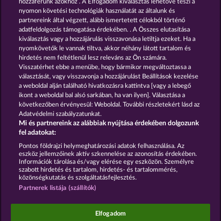
hozzáférünk azokhoz . A Elfogadom kiválasztás lehetővé teszi a
nyomon követési technológiák használatát az általunk és
partnereink által végzett, alább ismertetett célokból történő
GOLDEN EI OF
FOREVER
MOORHUHN
DIAMONDS
adatfeldolgozás támogatása érdekében. . A Összes elutasítása
kiválasztás vagy a hozzájárulás visszavonása letiltja ezeket. Ha a
Összes játék mutatása
nyomkövetők le vannak tiltva, akkor néhány látott tartalom és
hirdetés nem feltétlenül lesz releváns az Ön számára.
Visszatérhet ebbe a menübe, hogy bármikor megváltoztassa a
Részvételi feltételek
választását, vagy visszavonja a hozzájárulást Beállítások kezelése
a weboldal alján található hivatkozásra kattintva [vagy a lebegő
Adatkezelési tájékoztató
Impresszum
ikont a weboldal bal alsó sarkában, ha van ilyen]. Választása a
következőben érvényesül: Weboldal. További részletekért lásd az
Adatvédelmi szabályzatunkat.
A cég
GYIK
Mi és partnereink az alábbiak nyújtása érdekében dolgozunk
fel adatokat:
Visszavonási kérelem benyújtása
Pontos földrajzi helymeghatározási adatok felhasználása. Az
eszköz jellemzőinek aktív szkennelése az azonosítás érdekében.
Információk tárolása és/vagy elérése egy eszközön. Személyre
szabott hirdetés és tartalom, hirdetés- és tartalommérés,
közönségkutatás és szolgáltatásfejlesztés.
Partnerek listája (szállítók)
A közösségi kaszinójátékok kizárólag szórakoztatási
célt szolgálnak, és azok egyáltalán nem
befolyásolják, hogy a játékos a jövőben valódi
Elfogadom
pénzzel mennyire lesz sikeres a szerencsejáték