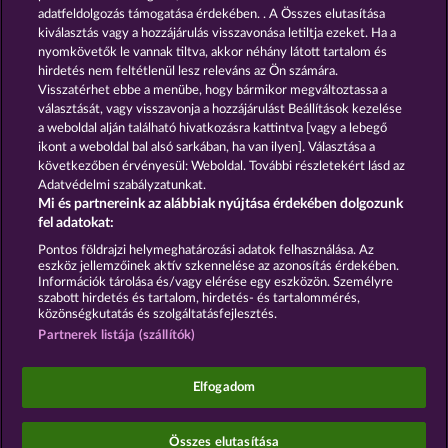
adatfeldolgozás támogatása érdekében. . A Összes elutasítása
Maaax Diamonds
Sticky Diamonds
kiválasztás vagy a hozzájárulás visszavonása letiltja ezeket. Ha a
nyomkövetők le vannak tiltva, akkor néhány látott tartalom és
hirdetés nem feltétlenül lesz releváns az Ön számára.
Visszatérhet ebbe a menübe, hogy bármikor megváltoztassa a
Részvételi feltételek
választását, vagy visszavonja a hozzájárulást Beállítások kezelése
a weboldal alján található hivatkozásra kattintva [vagy a lebegő
Adatkezelési tájékoztató
Impresszum
ikont a weboldal bal alsó sarkában, ha van ilyen]. Választása a
következőben érvényesül: Weboldal. További részletekért lásd az
Adatvédelmi szabályzatunkat.
A cég
GYIK
Mi és partnereink az alábbiak nyújtása érdekében dolgozunk
fel adatokat:
Visszavonási kérelem benyújtása
Pontos földrajzi helymeghatározási adatok felhasználása. Az
eszköz jellemzőinek aktív szkennelése az azonosítás érdekében.
Információk tárolása és/vagy elérése egy eszközön. Személyre
szabott hirdetés és tartalom, hirdetés- és tartalommérés,
közönségkutatás és szolgáltatásfejlesztés.
Partnerek listája (szállítók)
A közösségi kaszinójátékok kizárólag szórakoztatási
célt szolgálnak, és azok egyáltalán nem
befolyásolják, hogy a játékos a jövőben valódi
Elfogadom
pénzzel mennyire lesz sikeres a szerencsejáték
terén.
©2026 Whow Games GmbH
Összes elutasítása