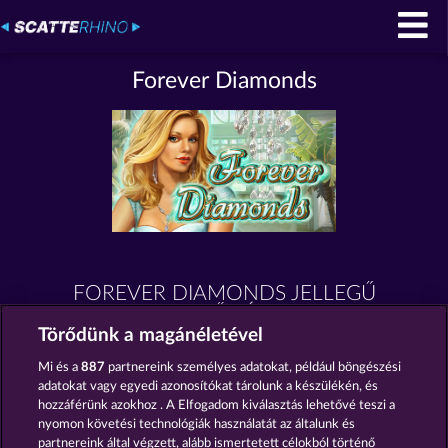
Forever Diamonds
FOREVER DIAMONDS JELLEGŰ
NYERŐGÉPEK
Törődünk a magánéletével
Mi és a
887
partnereink személyes adatokat, például böngészési
adatokat vagy egyedi azonosítókat tárolunk a készülékén, és
hozzáférünk azokhoz . A Elfogadom kiválasztás lehetővé teszi a
nyomon követési technológiák használatát az általunk és
partnereink által végzett, alább ismertetett célokból történő