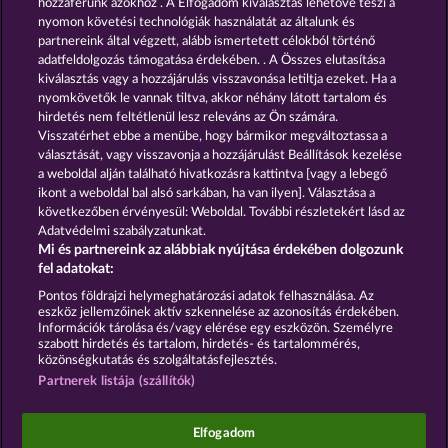
hozzáférünk azokhoz . A Elfogadom kiválasztás lehetővé teszi a
nyomon követési technológiák használatát az általunk és
partnereink által végzett, alább ismertetett célokból történő
GOLDEN EI OF
FOREVER
MOORHUHN
DIAMONDS
adatfeldolgozás támogatása érdekében. . A Összes elutasítása
kiválasztás vagy a hozzájárulás visszavonása letiltja ezeket. Ha a
Összes játék mutatása
nyomkövetők le vannak tiltva, akkor néhány látott tartalom és
hirdetés nem feltétlenül lesz releváns az Ön számára.
Visszatérhet ebbe a menübe, hogy bármikor megváltoztassa a
Részvételi feltételek
választását, vagy visszavonja a hozzájárulást Beállítások kezelése
a weboldal alján található hivatkozásra kattintva [vagy a lebegő
Adatkezelési tájékoztató
Impresszum
ikont a weboldal bal alsó sarkában, ha van ilyen]. Választása a
következőben érvényesül: Weboldal. További részletekért lásd az
Adatvédelmi szabályzatunkat.
A cég
GYIK
Mi és partnereink az alábbiak nyújtása érdekében dolgozunk
fel adatokat:
Visszavonási kérelem benyújtása
Pontos földrajzi helymeghatározási adatok felhasználása. Az
eszköz jellemzőinek aktív szkennelése az azonosítás érdekében.
Információk tárolása és/vagy elérése egy eszközön. Személyre
szabott hirdetés és tartalom, hirdetés- és tartalommérés,
közönségkutatás és szolgáltatásfejlesztés.
Partnerek listája (szállítók)
A közösségi kaszinójátékok kizárólag szórakoztatási
célt szolgálnak, és azok egyáltalán nem
befolyásolják, hogy a játékos a jövőben valódi
Elfogadom
pénzzel mennyire lesz sikeres a szerencsejáték