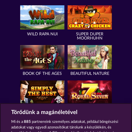
WILD RAPA NUI
SUPER DUPER
MOORHUHN
BOOK OF THE AGES
BEAUTIFUL NATURE
SIMPLY THE BEST
ROYAL SEVEN
Törődünk a magánéletével
Mi és a
885
partnereink személyes adatokat, például böngészési
adatokat vagy egyedi azonosítókat tárolunk a készülékén, és