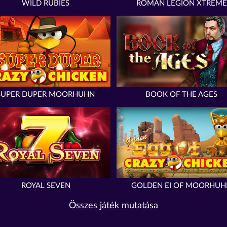
WILD RUBIES
ROMAN LEGION XTREME
SUPER DUPER MOORHUHN
BOOK OF THE AGES
ROYAL SEVEN
GOLDEN EI OF MOORHUH
Összes játék mutatása