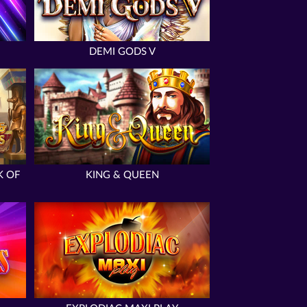
DEMI GODS V
K OF
KING & QUEEN