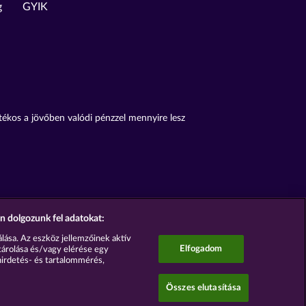
g
GYIK
átékos a jövőben valódi pénzzel mennyire lesz
n dolgozunk fel adatokat:
lása. Az eszköz jellemzőinek aktív
Elfogadom
tárolása és/vagy elérése egy
hirdetés- és tartalommérés,
Összes elutasítása