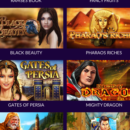
RAMSES BOOK
FANCY FRUITS
BLACK BEAUTY
PHARAOS RICHES
GATES OF PERSIA
MIGHTY DRAGON