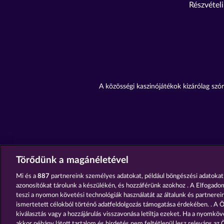
Részvételi
A közösségi kaszinójátékok kizárólag szór
Törődünk a magánéletével
Mi és a
887
partnereink személyes adatokat, például böngészési adatokat
azonosítókat tárolunk a készülékén, és hozzáférünk azokhoz . A Elfogado
teszi a nyomon követési technológiák használatát az általunk és partnereink
ismertetett célokból történő adatfeldolgozás támogatása érdekében. . A Ö
kiválasztás vagy a hozzájárulás visszavonása letiltja ezeket. Ha a nyomköve
akkor néhány látott tartalom és hirdetés nem feltétlenül lesz releváns az