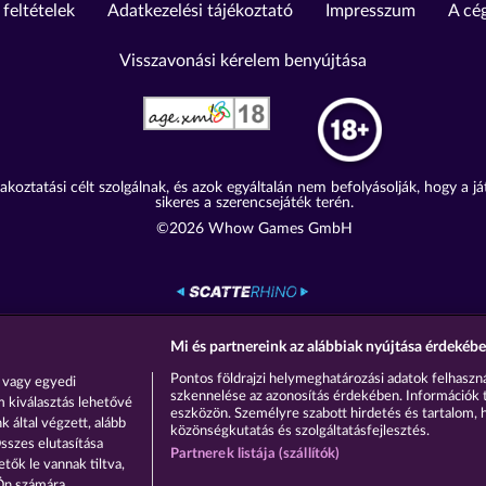
 feltételek
Adatkezelési tájékoztató
Impresszum
A cé
Visszavonási kérelem benyújtása
akoztatási célt szolgálnak, és azok egyáltalán nem befolyásolják, hogy a j
sikeres a szerencsejáték terén.
©2026 Whow Games GmbH
Mi és partnereink az alábbiak nyújtása érdekébe
Pontos földrajzi helymeghatározási adatok felhaszná
 vagy egyedi
szkennelése az azonosítás érdekében. Információk 
m kiválasztás lehetővé
eszközön. Személyre szabott hirdetés és tartalom, 
 által végzett, alább
közönségkutatás és szolgáltatásfejlesztés.
sszes elutasítása
Partnerek listája (szállítók)
tők le vannak tiltva,
 Ön számára.