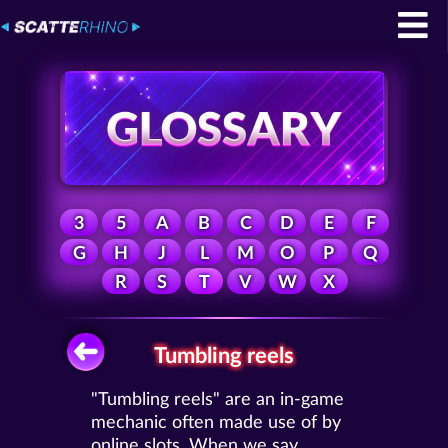
3
5
A
B
C
D
E
F
G
H
J
L
M
O
P
Q
R
S
T
V
W
X
Tumbling reels
"Tumbling reels" are an in-game
mechanic often made use of by
online slots. When we say