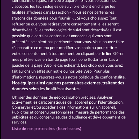
identifiants uniques, sur votre appareil . Si vous sélectionnez
J'accepte, les technologies de suivi prendront en charge les
finalités affichées dans la section « Nous et nos partenaires
traitons des données pour fournir ». . Si vous choisissez Tout
40 Sevens
Demi Gods V
refuser ou que vous retirez votre consentement, elles seront
désactivées. Si les technologies de suivi sont désactivées, il est
possible que certains contenus et annonces qui vous sont
présentés ne soient pas pertinents pour vous. Vous pouvez faire
réapparaître ce menu pour modifier vos choix ou pour retirer
votre consentement à tout moment en cliquant sur le lien Gérer
Poseidon's Rising
Majestic King
mes préférences en bas de page [ou l'icône flottante en bas à
gauche de la page Web, le cas échéant]. Les choix que vous avez
fait aurons un effet sur notre ou nos Site Web. Pour plus
d’informations, reportez-vous à notre politique de confidentialité.
Nos équipes ainsi que nos partenaires externes, traitent des
données selon les finalités suivantes :
CGU
Charte de confidentialité
Utiliser des données de géolocalisation précises. Analyser
activement les caractéristiques de l’appareil pour l’identification.
Mentions légales
Société
FAQ
Conserver et/ou accéder à des informations sur un appareil.
Publicités et contenu personnalisés, mesure de performance des
publicités et du contenu, études d’audience et développement de
Envoyer la demande de rétractation
services.
Liste de nos partenaires (fournisseurs)