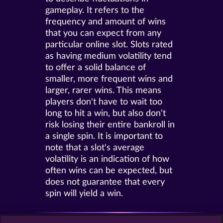
gameplay. It refers to the
frequency and amount of wins
that you can expect from any
particular online slot. Slots rated
as having medium volatility tend
to offer a solid balance of
smaller, more frequent wins and
larger, rarer wins. This means
players don't have to wait too
long to hit a win, but also don't
risk losing their entire bankroll in
a single spin. It is important to
note that a slot's average
volatility is an indication of how
often wins can be expected, but
does not guarantee that every
spin will yield a win.