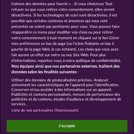
traitons des données pour fournir ». . Si vous choisissez Tout
Cutie Cat
Aura of Jupiter
refuser ou que vous retirez votre consentement, elles seront
désactivées. Si les technologies de suivi sont désactivées, il est
possible que certains contenus et annonces qui vous sont
présentés ne soient pas pertinents pour vous. Vous pouvez faire
réapparaître ce menu pour modifier vos choix ou pour retirer
votre consentement à tout moment en cliquant sur le lien Gérer
40 Thieves
Zipper
mes préférences en bas de page [ou l'icône flottante en bas à
gauche de la page Web, le cas échéant]. Les choix que vous avez
fait aurons un effet sur notre ou nos Site Web. Pour plus
d’informations, reportez-vous à notre politique de confidentialité.
Nos équipes ainsi que nos partenaires externes, traitent des
données selon les finalités suivantes :
CGU
Charte de confidentialité
Utiliser des données de géolocalisation précises. Analyser
activement les caractéristiques de l’appareil pour l’identification.
Mentions légales
Société
FAQ
Conserver et/ou accéder à des informations sur un appareil.
Publicités et contenu personnalisés, mesure de performance des
publicités et du contenu, études d’audience et développement de
Envoyer la demande de rétractation
services.
Liste de nos partenaires (fournisseurs)
J'accepte