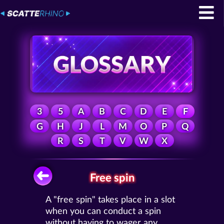
3
5
A
B
C
D
E
F
G
H
J
L
M
O
P
Q
R
S
T
V
W
X
Free spin
A "free spin" takes place in a slot
when you can conduct a spin
without having to wager any