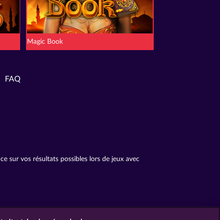
Magic Book
FAQ
 sur vos résultats possibles lors de jeux avec