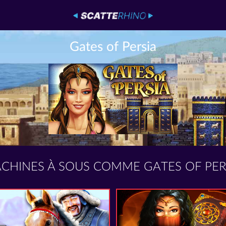
Gates of Persia
CHINES À SOUS COMME GATES OF PER