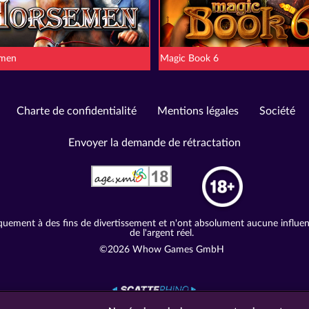
emen
Magic Book 6
Charte de confidentialité
Mentions légales
Société
Envoyer la demande de rétractation
quement à des fins de divertissement et n'ont absolument aucune influence
de l'argent réel.
©2026 Whow Games GmbH