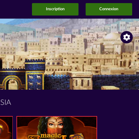
Inscription
Connexion
SIA