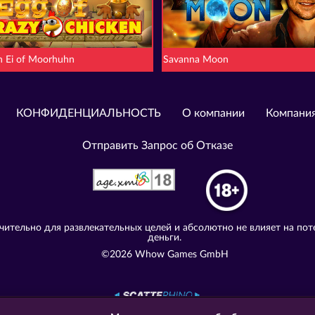
n Ei of Moorhuhn
Savanna Moon
КОНФИДЕНЦИАЛЬНОСТЬ
О компании
Компани
Отправить Запрос об Отказе
ительно для развлекательных целей и абсолютно не влияет на пот
деньги.
©2026 Whow Games GmbH