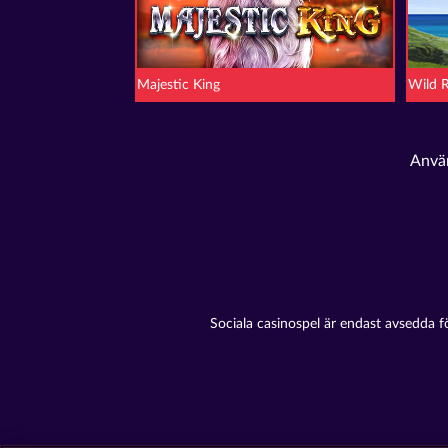
Majestic King
Wild 
Använ
Sociala casinospel är endast avsedda f