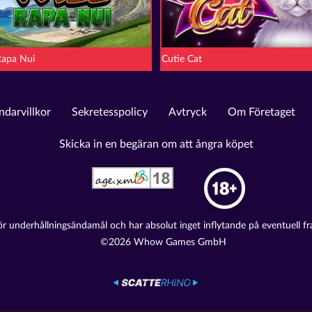
Rapa Nui
Cutie Cat
darvillkor
Sekretesspolicy
Avtryck
Om Företaget
Skicka in en begäran om att ångra köpet
ör underhållningsändamål och har absolut inget inflytande på eventuell fr
©2026 Whow Games GmbH