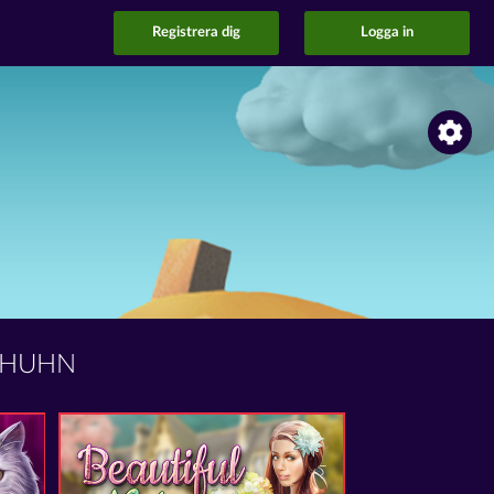
Registrera dig
Logga in
RHUHN