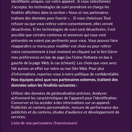
identifiants uniques, sur votre appareil . Si vous sélectionnez
J'accepte, les technologies de suivi prendront en charge les
Golden Ei of Moorhuhn
Black Beauty
finalités affichées dans la section « Nous et nos partenaires
traitons des données pour fournir ». . Si vous choisissez Tout
refuser ou que vous retirez votre consentement, elles seront
désactivées. Si les technologies de suivi sont désactivées, il est
possible que certains contenus et annonces qui vous sont
présentés ne soient pas pertinents pour vous. Vous pouvez faire
réapparaître ce menu pour modifier vos choix ou pour retirer
Beautiful Nature
King of the Jungle
votre consentement à tout moment en cliquant sur le lien Gérer
mes préférences en bas de page [ou l'icône flottante en bas à
gauche de la page Web, le cas échéant]. Les choix que vous avez
fait aurons un effet sur notre ou nos Site Web. Pour plus
CGU
Charte de confidentialité
d’informations, reportez-vous à notre politique de confidentialité.
Nos équipes ainsi que nos partenaires externes, traitent des
Mentions légales
Société
FAQ
données selon les finalités suivantes :
Utiliser des données de géolocalisation précises. Analyser
Envoyer la demande de rétractation
activement les caractéristiques de l’appareil pour l’identification.
Conserver et/ou accéder à des informations sur un appareil.
Publicités et contenu personnalisés, mesure de performance des
publicités et du contenu, études d’audience et développement de
services.
Liste de nos partenaires (fournisseurs)