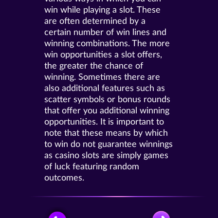
win while playing a slot. These
are often determined by a
certain number of win lines and
winning combinations. The more
win opportunities a slot offers,
the greater the chance of
winning. Sometimes there are
also additional features such as
scatter symbols or bonus rounds
that offer you additional winning
opportunities. It is important to
note that these means by which
to win do not guarantee winnings
as casino slots are simply games
of luck featuring random
outcomes.