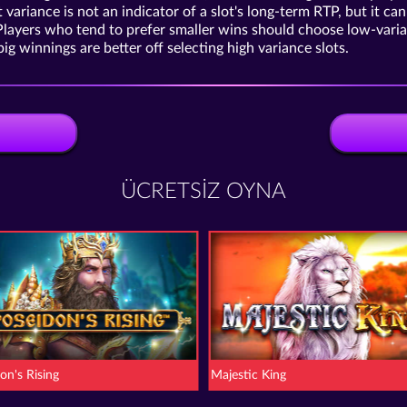
t variance is not an indicator of a slot's long-term RTP, but it c
layers who tend to prefer smaller wins should choose low-varian
big winnings are better off selecting high variance slots.
ÜCRETSIZ OYNA
on's Rising
Majestic King