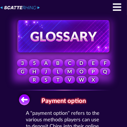
3
5
A
B
C
D
E
F
G
H
J
L
M
O
P
Q
R
S
T
V
W
X
Payment option
A "payment option" refers to the
various methods players can use
to deposit Chips into their online