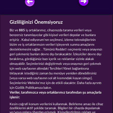
ÜCRETSIZ OYNA
Gizliliğinizi Önemsiyoruz
Biz ve
885
iş ortaklarımız, cihazınızda tarama verileri veya
benzersiz tanımlayıcılar gibi kişisel verileri depolar ve bunlara
erişiriz . Kabul ediyorum'nın seçilmesi, izleme teknolojilerinin
bizim ve iş ortaklarımızın verileri işleyerek sunma amaçlarını
desteklemesini sağlar. . Tümünü Reddet'ı seçmeniz veya onayınızı
EGGSTRA Wilds
The Three Musketeers
geri çekmeniz bunları devre dışı bırakacaktır. İzleyiciler devre dışı
bırakılırsa, gördüğünüz bazı içerik ve reklamlar sizinle alakalı
olmayabilir. Seçimlerinizi değiştirmek veya onayınızı geri çekmek
için web sayfasının altındaki Tercihleri Yönet bağlantısına
tıklayarak istediğiniz zaman bu menüye yeniden dönebilirsiniz
[veya varsa web sayfasının sol alt kısmındaki kayan simge].
The Warlocks Book
The black Book of Pirates
Seçimleriniz Website'mız için de etkili olacaktır. Daha fazla ayrıntı
için Gizlilik Politikamıza bakın.
Veriler, tarafımızca veya ortaklarımız tarafından şu amaçlarla
işlenir:
Kesin coğrafi konum verilerini kullanmak. Belirleme amacı ile cihaz
özelliklerini aktif şekilde taramak. Bilgileri bir cihazda depolamak
Hüküm ve Koşullar
Gizlilik Beyanı
Künye
ve/veya onlara cihazdan erişmek. Kişiselleştirilmiş reklam ve