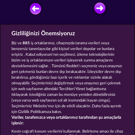
ÜCRETSIZ OYNA
Gizliliğinizi Önemsiyoruz
Biz ve
885
iş ortaklarımız, cihazınızda tarama verileri veya
benzersiz tanımlayıcılar gibi kişisel verileri depolar ve bunlara
erişiriz . Kabul ediyorum'nın seçilmesi, izleme teknolojilerinin
bizim ve iş ortaklarımızın verileri işleyerek sunma amaçlarını
desteklemesini sağlar. . Tümünü Reddet'ı seçmeniz veya onayınızı
Horsemen
Fruits & Wilds 2
geri çekmeniz bunları devre dışı bırakacaktır. İzleyiciler devre dışı
bırakılırsa, gördüğünüz bazı içerik ve reklamlar sizinle alakalı
olmayabilir. Seçimlerinizi değiştirmek veya onayınızı geri çekmek
için web sayfasının altındaki Tercihleri Yönet bağlantısına
tıklayarak istediğiniz zaman bu menüye yeniden dönebilirsiniz
[veya varsa web sayfasının sol alt kısmındaki kayan simge].
Magic Book 6
Beer Party
Seçimleriniz Website'mız için de etkili olacaktır. Daha fazla ayrıntı
için Gizlilik Politikamıza bakın.
Veriler, tarafımızca veya ortaklarımız tarafından şu amaçlarla
işlenir:
Kesin coğrafi konum verilerini kullanmak. Belirleme amacı ile cihaz