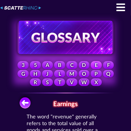
3
5
A
B
C
D
E
F
G
H
J
L
M
O
P
Q
R
S
T
V
W
X
Earnings
The word "revenue" generally
refers to the total value of all
goods and services sold over a