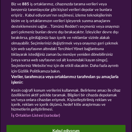
Biz ve
885
iş ortaklarımız, cihazınızda tarama verileri veya
benzersiz tanımlayıcılar gibi kişisel verileri depolar ve bunlara
Book Of The Ages
Beautiful Nature
erişiriz . Kabul ediyorum'nın seçilmesi, izleme teknolojilerinin
bizim ve iş ortaklarımızın verileri işleyerek sunma amaçlarını
desteklemesini sağlar. . Tümünü Reddet'ı seçmeniz veya onayınızı
geri çekmeniz bunları devre dışı bırakacaktır. İzleyiciler devre dışı
bırakılırsa, gördüğünüz bazı içerik ve reklamlar sizinle alakalı
olmayabilir. Seçimlerinizi değiştirmek veya onayınızı geri çekmek
Simply The Best
Royal Seven
için web sayfasının altındaki Tercihleri Yönet bağlantısına
tıklayarak istediğiniz zaman bu menüye yeniden dönebilirsiniz
[veya varsa web sayfasının sol alt kısmındaki kayan simge].
Seçimleriniz Website'mız için de etkili olacaktır. Daha fazla ayrıntı
için Gizlilik Politikamıza bakın.
Veriler, tarafımızca veya ortaklarımız tarafından şu amaçlarla
Hüküm ve Koşullar
Gizlilik Beyanı
Künye
işlenir:
Kesin coğrafi konum verilerini kullanmak. Belirleme amacı ile cihaz
Şirket
SSS
özelliklerini aktif şekilde taramak. Bilgileri bir cihazda depolamak
ve/veya onlara cihazdan erişmek. Kişiselleştirilmiş reklam ve
içerik, reklam ve içerik ölçümü, hedef kitle araştırması ve
İptal talebini gönder
hizmetlerin geliştirilmesi.
İş Ortakları Listesi (satıcılar)
Kabul ediyorum