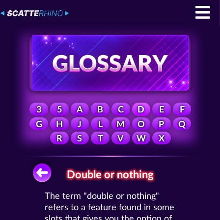
3
5
A
B
C
D
E
F
G
H
J
L
M
O
P
Q
R
S
T
V
W
X
Double or nothing
The term "double or nothing"
refers to a feature found in some
slots that gives you the option of