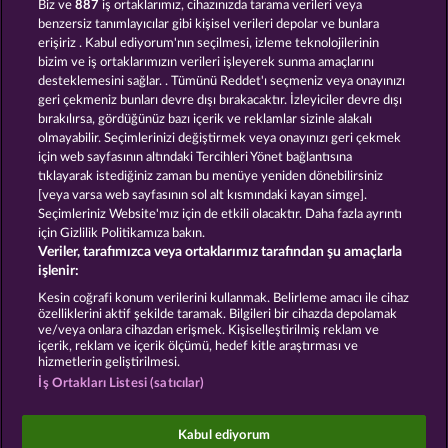
Biz ve
887
iş ortaklarımız, cihazınızda tarama verileri veya
benzersiz tanımlayıcılar gibi kişisel verileri depolar ve bunlara
erişiriz . Kabul ediyorum'nın seçilmesi, izleme teknolojilerinin
bizim ve iş ortaklarımızın verileri işleyerek sunma amaçlarını
desteklemesini sağlar. . Tümünü Reddet'ı seçmeniz veya onayınızı
Super Duper Moorhuhn
Book Of The Ages
geri çekmeniz bunları devre dışı bırakacaktır. İzleyiciler devre dışı
bırakılırsa, gördüğünüz bazı içerik ve reklamlar sizinle alakalı
olmayabilir. Seçimlerinizi değiştirmek veya onayınızı geri çekmek
için web sayfasının altındaki Tercihleri Yönet bağlantısına
tıklayarak istediğiniz zaman bu menüye yeniden dönebilirsiniz
[veya varsa web sayfasının sol alt kısmındaki kayan simge].
Beautiful Nature
Simply The Best
Seçimleriniz Website'mız için de etkili olacaktır. Daha fazla ayrıntı
için Gizlilik Politikamıza bakın.
Veriler, tarafımızca veya ortaklarımız tarafından şu amaçlarla
işlenir:
Kesin coğrafi konum verilerini kullanmak. Belirleme amacı ile cihaz
özelliklerini aktif şekilde taramak. Bilgileri bir cihazda depolamak
Hüküm ve Koşullar
Gizlilik Beyanı
Künye
ve/veya onlara cihazdan erişmek. Kişiselleştirilmiş reklam ve
içerik, reklam ve içerik ölçümü, hedef kitle araştırması ve
hizmetlerin geliştirilmesi.
Şirket
SSS
İş Ortakları Listesi (satıcılar)
İptal talebini gönder
Kabul ediyorum