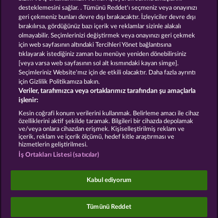
desteklemesini sağlar. . Tümünü Reddet'ı seçmeniz veya onayınızı
geri çekmeniz bunları devre dışı bırakacaktır. İzleyiciler devre dışı
GOLDEN EI OF
FOREVER
bırakılırsa, gördüğünüz bazı içerik ve reklamlar sizinle alakalı
MOORHUHN
DIAMONDS
olmayabilir. Seçimlerinizi değiştirmek veya onayınızı geri çekmek
Bütün oyunları göster
için web sayfasının altındaki Tercihleri Yönet bağlantısına
tıklayarak istediğiniz zaman bu menüye yeniden dönebilirsiniz
[veya varsa web sayfasının sol alt kısmındaki kayan simge].
Hüküm ve Koşullar
Gizlilik Beyanı
Künye
Seçimleriniz Website'mız için de etkili olacaktır. Daha fazla ayrıntı
için Gizlilik Politikamıza bakın.
Veriler, tarafımızca veya ortaklarımız tarafından şu amaçlarla
Şirket
SSS
işlenir:
İptal talebini gönder
Kesin coğrafi konum verilerini kullanmak. Belirleme amacı ile cihaz
özelliklerini aktif şekilde taramak. Bilgileri bir cihazda depolamak
ve/veya onlara cihazdan erişmek. Kişiselleştirilmiş reklam ve
içerik, reklam ve içerik ölçümü, hedef kitle araştırması ve
hizmetlerin geliştirilmesi.
İş Ortakları Listesi (satıcılar)
Sosyal casino oyunları sadece eğlence amaçlıdır ve
gerçek parayla oynanan kumar oyunlarında
Kabul ediyorum
gelecekte elde edilebilecek olası başarılar üzerinde
kesinlikle hiçbir etkisi yoktur.
©2026 Whow Games GmbH
Tümünü Reddet