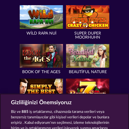
WILD RAPA NUI
SUPER DUPER
MOORHUHN
BOOK OF THE AGES
BEAUTIFUL NATURE
Gizliliğinizi Önemsiyoruz
SIMPLY THE BEST
ROYAL SEVEN
Biz ve
885
iş ortaklarımız, cihazınızda tarama verileri veya
benzersiz tanımlayıcılar gibi kişisel verileri depolar ve bunlara
erişiriz . Kabul ediyorum'nın seçilmesi, izleme teknolojilerinin
bizim ve iş ortaklarımızın verileri işleyerek sunma amaçlarını