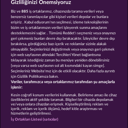
Gizliliğinizi Önemsiyoruz
The black Book of Pirates
Ramses Book
Biz ve
885
iş ortaklarımız, cihazınızda tarama verileri veya
benzersiz tanımlayıcılar gibi kişisel verileri depolar ve bunlara
erişiriz . Kabul ediyorum'nın seçilmesi, izleme teknolojilerinin
bizim ve iş ortaklarımızın verileri işleyerek sunma amaçlarını
desteklemesini sağlar. . Tümünü Reddet'ı seçmeniz veya onayınızı
geri çekmeniz bunları devre dışı bırakacaktır. İzleyiciler devre dışı
bırakılırsa, gördüğünüz bazı içerik ve reklamlar sizinle alakalı
olmayabilir. Seçimlerinizi değiştirmek veya onayınızı geri çekmek
Atlas of Legends
Jack Potter and the Book of Dynasties
için web sayfasının altındaki Tercihleri Yönet bağlantısına
tıklayarak istediğiniz zaman bu menüye yeniden dönebilirsiniz
[veya varsa web sayfasının sol alt kısmındaki kayan simge].
Hüküm ve Koşullar
Gizlilik Beyanı
Künye
Seçimleriniz Website'mız için de etkili olacaktır. Daha fazla ayrıntı
için Gizlilik Politikamıza bakın.
Veriler, tarafımızca veya ortaklarımız tarafından şu amaçlarla
Şirket
SSS
işlenir:
İptal talebini gönder
Kesin coğrafi konum verilerini kullanmak. Belirleme amacı ile cihaz
özelliklerini aktif şekilde taramak. Bilgileri bir cihazda depolamak
ve/veya onlara cihazdan erişmek. Kişiselleştirilmiş reklam ve
içerik, reklam ve içerik ölçümü, hedef kitle araştırması ve
hizmetlerin geliştirilmesi.
İş Ortakları Listesi (satıcılar)