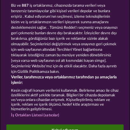
Fruit Love
Wild Rubies
Biz ve
887
iş ortaklarımız, cihazınızda tarama verileri veya
benzersiz tanımlayıcılar gibi kişisel verileri depolar ve bunlara
erişiriz . Kabul ediyorum'nın seçilmesi, izleme teknolojilerinin
bizim ve iş ortaklarımızın verileri işleyerek sunma amaçlarını
desteklemesini sağlar. . Tümünü Reddet'ı seçmeniz veya onayınızı
geri çekmeniz bunları devre dışı bırakacaktır. İzleyiciler devre dışı
bırakılırsa, gördüğünüz bazı içerik ve reklamlar sizinle alakalı
olmayabilir. Seçimlerinizi değiştirmek veya onayınızı geri çekmek
Fancy Fruits
Back to the Fruits RoAR
için web sayfasının altındaki Tercihleri Yönet bağlantısına
tıklayarak istediğiniz zaman bu menüye yeniden dönebilirsiniz
[veya varsa web sayfasının sol alt kısmındaki kayan simge].
Hüküm ve Koşullar
Gizlilik Beyanı
Künye
Seçimleriniz Website'mız için de etkili olacaktır. Daha fazla ayrıntı
için Gizlilik Politikamıza bakın.
Veriler, tarafımızca veya ortaklarımız tarafından şu amaçlarla
Şirket
SSS
işlenir:
İptal talebini gönder
Kesin coğrafi konum verilerini kullanmak. Belirleme amacı ile cihaz
özelliklerini aktif şekilde taramak. Bilgileri bir cihazda depolamak
ve/veya onlara cihazdan erişmek. Kişiselleştirilmiş reklam ve
içerik, reklam ve içerik ölçümü, hedef kitle araştırması ve
hizmetlerin geliştirilmesi.
İş Ortakları Listesi (satıcılar)
Sosyal casino oyunları sadece eğlence amaçlıdır ve
gerçek parayla oynanan kumar oyunlarında